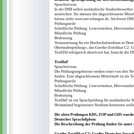
Sprachniveau
In der DSH sollen ausländische Studienbewerber 
ausreichen. Sie müssen die abgeschlossene Mittel
hierzu siehe www.uni-erlangen.de, Stichwort DS
Prüfungsteile
Schriftliche Prüfung: Leseverstehen, Hörverstehe
Mündliche Prüfung
Bedeutung
Voraussetzung für ein Hochschulstudium in Deut
Oberstufenprüfung«, das Goethe-Zertifikat C2:
TestDAf
erfolgreich absolviert hat, braucht die 
TestDaF
Sprachniveau
Die Prüfungsergebnisse werden einer von drei Niv
finden. Eine abgeschlossene Mittelstufe ist als
Prüfungsteile
Schriftliche Prüfung: Leseverstehen, Hörverstehe
Mündliche Prüfung
Bedeutung
TestDaF ist ein Sprachprüfung für ausländische S
Heimatland begonnenes Studium fortsetzen wolle
Die alten Prüfungen KDS, ZOP und GDS wurden 
Deutsches Sprachdiplom
Die Beschreibung der Prüfung finden Sie unter
Goethe-Zertifikat C2:
Großes Deutsches Sprac